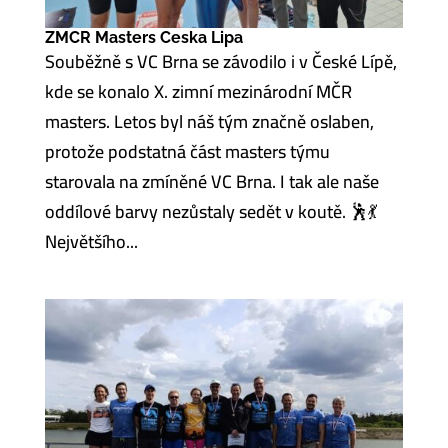
ZMCR Masters Ceska Lipa
Souběžně s VC Brna se závodilo i v České Lípě,
kde se konalo X. zimní mezinárodní MČR
masters. Letos byl náš tým značně oslaben,
protože podstatná část masters týmu
starovala na zmíněné VC Brna. I tak ale naše
oddílové barvy nezůstaly sedět v koutě. 🕺💃
Největšího...