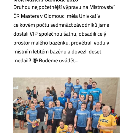
Druhou nejpočetnější výpravu na Mistrovství
ČR Masters v Olomouci měla Univka! V
celkovém počtu sedmnáct závodníků jsme
dostali VIP společnou šatnu, obsadili celý
prostor malého bazénku, provětrali vodu v
místním letitém bazénu a dovezli deset
medailí! 🤩 Budeme uvádět...